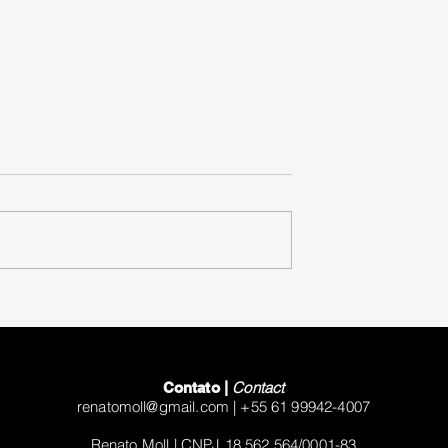
Campanha "Se não é livre 
não curto"
Contact
Contato |
renatomoll@gmail.com
| +55 61 99942-4007
Renato Moll |
C
NPJ 18.562.564/0001-83