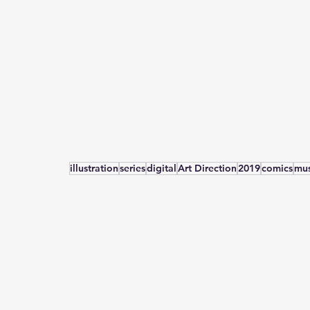
illustration
series
digital
Art Direction
2019
comics
mus