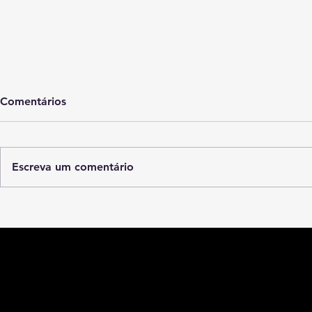
Comentários
Infinita
Escreva um comentário
Oficina de Práticas de
Desenho Livre